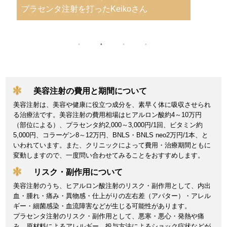
ビタミン注射を打ったTomoeさん
美容注射の費用と期間について
美容注射は、美容や健康に役立つ成分を、素早く体に吸収させられ
る治療法です。美容注射の費用相場はヒアルロン酸約4～10万円
（部位による）、プラセンタ約2,000～3,000円/1回、ビタミン約
5,000円、コラーゲン8～12万円、BNLS・BNLS neo2万円/1本、と
いわれています。また、クリニックによって費用・治療期間ともに
変動しますので、一度問い合わせてみることをおすすめします。
リスク・副作用について
美容注射のうち、ヒアルロン酸注射のリスク・副作用として、内出
血・腫れ・痛み・異物感・仕上がりの左右差（アバター）・アレル
ギー・細菌感染・血流障害などが生じる可能性があります。
プラセンタ注射のリスク・副作用として、悪寒・悪心・発熱や痛
み、原材料によるアレルギー、投与方法によるショック症状などが