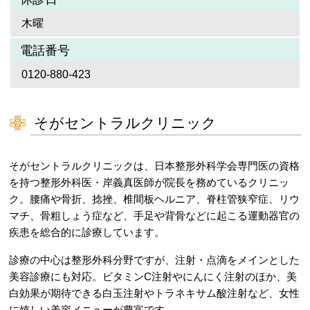
木曜
電話番号
0120-880-423
そがセントラルクリニック
そがセントラルクリニックは、日本整形外科学会専門医の資格
を持つ整形外科医・岸義真医師が院長を務めているクリニッ
ク。腰痛や骨折、捻挫、椎間板ヘルニア、脊柱管狭窄症、リウ
マチ、骨粗しょう症など、手足や背骨などに起こる運動器官の
疾患を総合的に診療しています。
診療の中心は整形外科分野ですが、注射・点滴をメインとした
美容診療にも対応。ビタミンC注射やにんにく注射のほか、美
白効果が期待できる白玉注射やトラネキサム酸注射など、女性
に嬉しい美容メニューが豊富です。