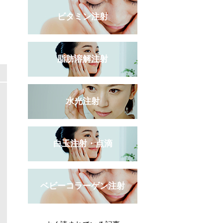
ビタミン注射
脂肪溶解注射
水光注射
白玉注射・点滴
ベビーコラーゲン注射