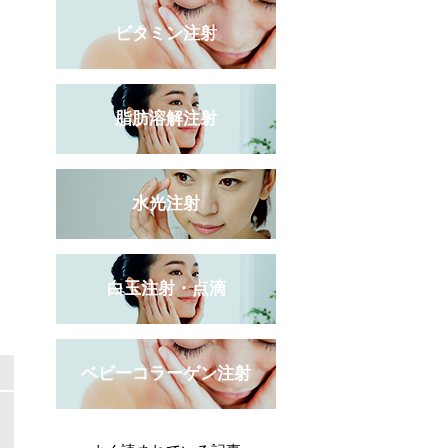
ビタミン注射
脂肪溶解注射
水光注射
白玉注射・点滴
ベビーコラーゲン注射