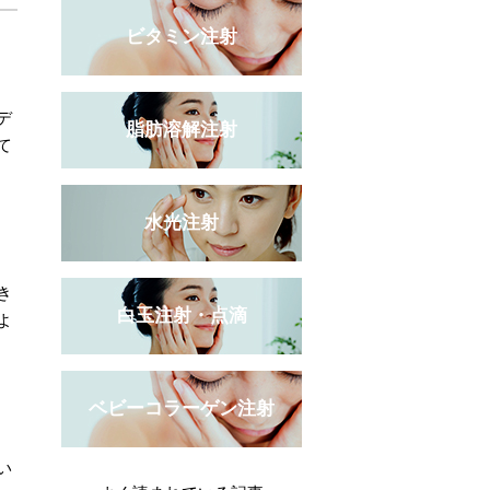
ビタミン注射
デ
脂肪溶解注射
て
水光注射
き
白玉注射・点滴
よ
ベビーコラーゲン注射
い