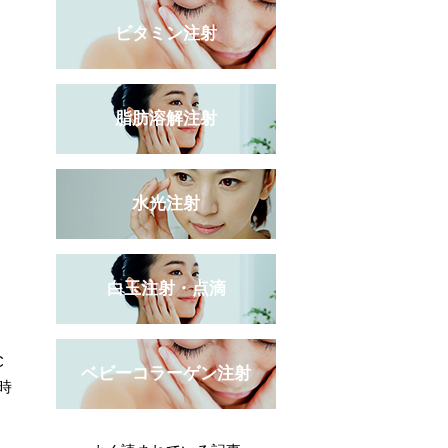
ビタミン注射
脂肪溶解注射
水光注射
白玉注射・点滴
C
ベビーコラーゲン注射
時