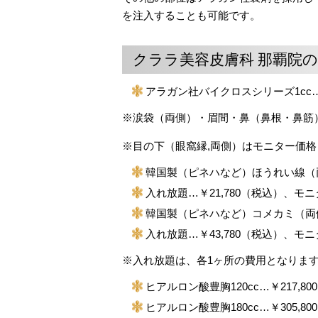
を注入することも可能です。
クララ美容皮膚科 那覇院
アラガン社バイクロスシリーズ1cc…￥
※涙袋（両側）・眉間・鼻（鼻根・鼻筋）は
※目の下（眼窩縁,両側）はモニター価格￥
韓国製（ピネハなど）ほうれい線（両
入れ放題…￥21,780（税込）、モニ
韓国製（ピネハなど）コメカミ（両
入れ放題…￥43,780（税込）、モニ
※入れ放題は、各1ヶ所の費用となりま
ヒアルロン酸豊胸120cc…￥217,8
ヒアルロン酸豊胸180cc…￥305,8